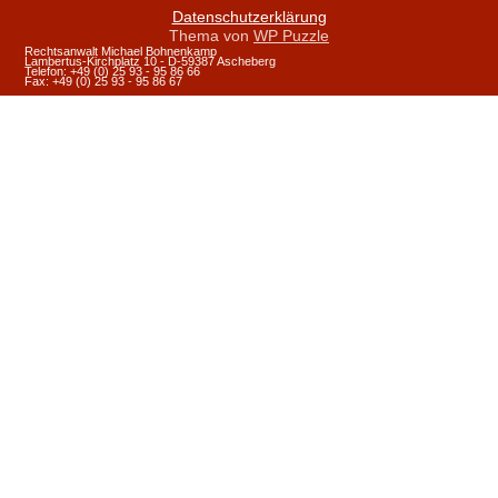
Datenschutzerklärung
Thema von
WP Puzzle
Rechtsanwalt Michael Bohnenkamp
Lambertus-Kirchplatz 10 - D-59387 Ascheberg
Telefon: +49 (0) 25 93 - 95 86 66
Fax: +49 (0) 25 93 - 95 86 67