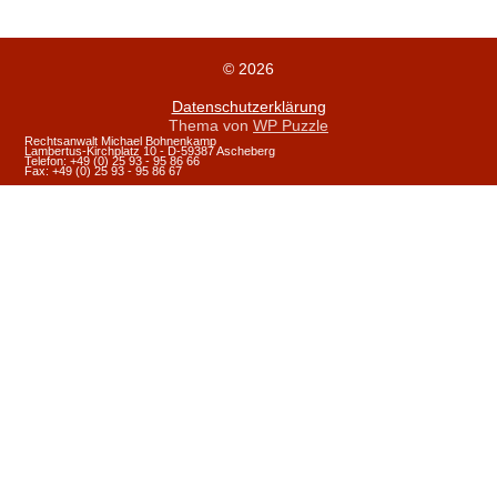
© 2026
Datenschutzerklärung
Thema von
WP Puzzle
Rechtsanwalt Michael Bohnenkamp
Lambertus-Kirchplatz 10 - D-59387 Ascheberg
Telefon: +49 (0) 25 93 - 95 86 66
Fax: +49 (0) 25 93 - 95 86 67